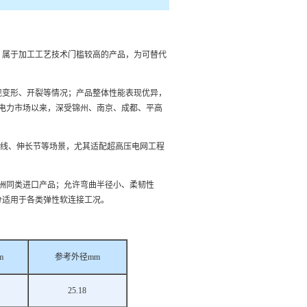
，属于加工工艺技术门槛较高的产品，为可替代
现变形、开裂等情况；产品整体性能表现优异，
放电力市场以来，深受锦州、南京、成都、平高
跳线、伸长节等场景，尤其适配超高压电网工程
于欧洲同类进口产品；允许弯曲半径小、柔韧性
分适用于各类弹性软连接工况。
m
参考外径mm
25.18