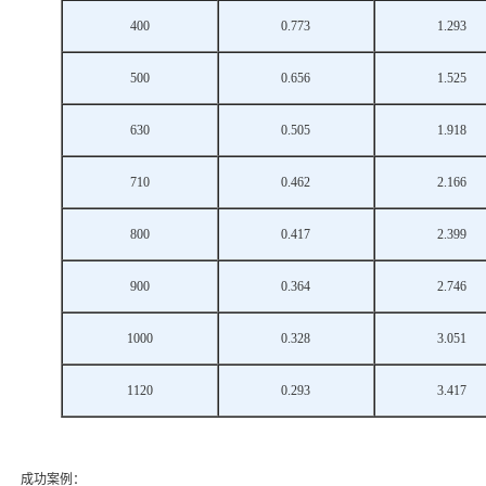
400
0.773
1.293
500
0.656
1.525
630
0.505
1.918
710
0.462
2.166
800
0.417
2.399
900
0.364
2.746
1000
0.328
3.051
1120
0.293
3.417
成功案例：