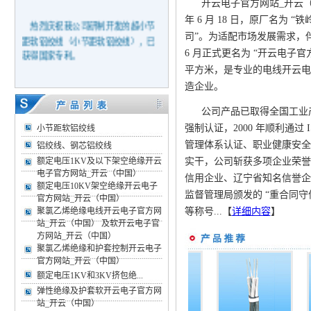
开云电子官方网站_开云（
年 6 月 18 日，原厂名为
热烈庆祝我公司研制开发的超小节
司”。为适配市场发展需求，伴
距软铝绞线（小节距软铝绞线），已
获得国家专利。
6 月正式更名为 “开云电子官方
平方米，是专业的电线开云电
造企业。
公司产品已取得全国工业产
强制认证，2000 年顺利通过 
小节距软铝绞线
管理体系认证、职业健康安全
铝绞线、钢芯铝绞线
实干，公司斩获多项企业荣誉
额定电压1KV及以下架空绝缘开云
电子官方网站_开云（中国）
信用企业、辽宁省知名信誉企
额定电压10KV架空绝缘开云电子
监督管理局颁发的 “重合同守
官方网站_开云（中国）
等称号...【
详细内容
】
聚氯乙烯绝缘电线开云电子官方网
站_开云（中国） 及软开云电子官
方网站_开云（中国）
聚氯乙烯绝缘和护套控制开云电子
官方网站_开云（中国）
额定电压1KV和3KV挤包绝...
弹性绝缘及护套软开云电子官方网
站_开云（中国）