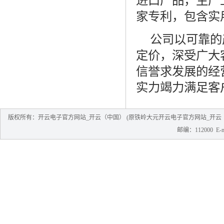
进口产品，生产
家专利，包含实
公司以可靠的
定价，深受广大
信誉求发展的经
实力竭力满足客
版权所有：开云电子官方网站_开云（中国） (原铁岭大元开云电子官方网站_开云（中国） 有
邮编：112000 E-m