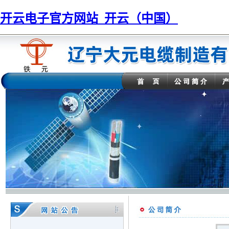
开云电子官方网站_开云（中国）